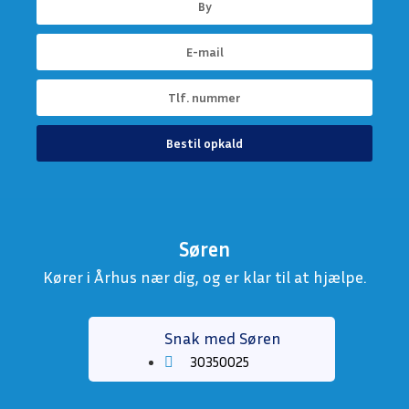
Bestil opkald
Søren
Kører i Århus nær dig, og er klar til at hjælpe.
Snak med Søren
30350025