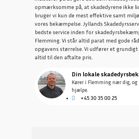
opmærksomme på, at skadedyrene ikke lid
bruger vi kun de mest effektive samt miljø
vores bekæmpelse. Jyllands Skadedyrsserv
bedste service inden for skadedyrsbekæmpe
Flemming. Vi står altid parat med gode rå
opgavens størrelse. Vi udfører et grundigt
altid til den aftalte pris.
Din lokale skadedyrsb
Kører i Flemming nær dig, og e
hjælpe.
+45 30 35 00 25