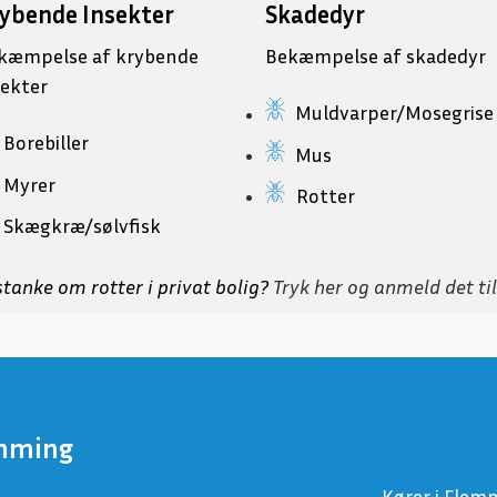
ybende Insekter
Skadedyr
kæmpelse af krybende
Bekæmpelse af skadedyr
sekter
Muldvarper/Mosegrise
Borebiller
Mus
Myrer
Rotter
Skægkræ/sølvfisk
tanke om rotter i privat bolig?
Tryk her og anmeld det 
mming
Kører i Flemm