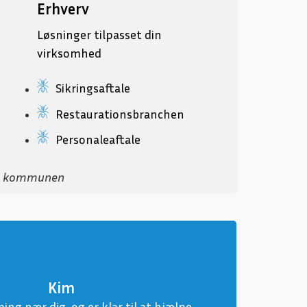
Erhverv
Løsninger tilpasset din
virksomhed
Sikringsaftale
Restaurationsbranchen
Personaleaftale
til kommunen
Kim
ing nær dig, og er klar til at hjælpe.