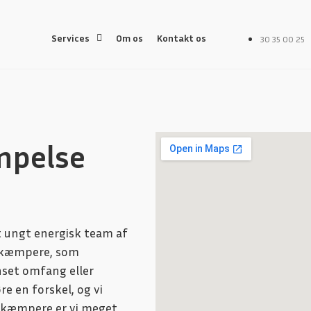
Services
Om os
Kontakt os
30 35 00 25
mpelse
t ungt energisk team af
bekæmpere, som
nset omfang eller
re en forskel, og vi
bekæmpere er vi meget