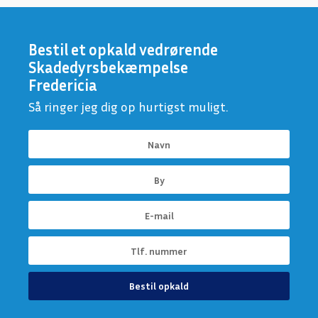
Bestil et opkald vedrørende
Skadedyrsbekæmpelse
Fredericia
Så ringer jeg dig op hurtigst muligt.
Bestil opkald