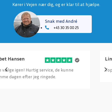
Kører i Vejen nær dig, og er klar til at hjælpe.
Snak med André
+45 30 35 00 25
Lindi Riel
Topprofessionel, fin og venlig service