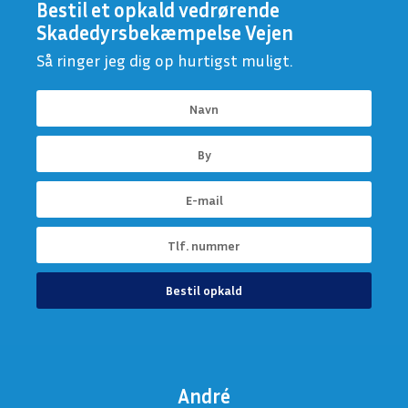
Bestil et opkald vedrørende
Skadedyrsbekæmpelse Vejen
Så ringer jeg dig op hurtigst muligt.
Bestil opkald
André